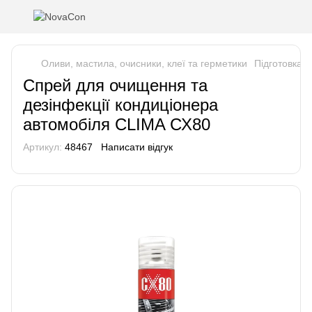
Оливи, мастила, очисники, клеї та герметики
Підготовка 
Спрей для очищення та
дезінфекції кондиціонера
автомобіля CLIMA СХ80
Артикул:
48467
Написати відгук