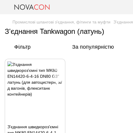
Промислові шлангові з'єднання, фітинги та муфти
З'єднанн
З'єднання Tankwagon (латунь)
Фільтр
За популярністю
З'єднання швидкороз'ємні
тип MK80 EN14420-6-4-16