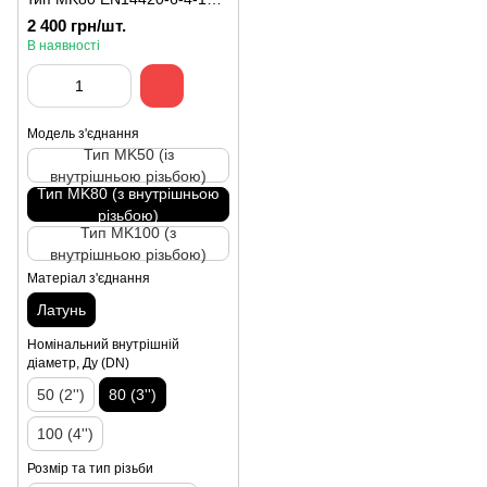
DN80 G3" латунь (для
2 400 грн/шт.
автоцистерн, ж/д вагонів,
В наявності
флекситанк контейнерів)
Модель з'єднання
Тип MK50 (із
внутрішньою різьбою)
Тип MK80 (з внутрішньою
різьбою)
Тип MK100 (з
внутрішньою різьбою)
Матеріал з'єднання
Латунь
Номінальний внутрішній
діаметр, Ду (DN)
50 (2'')
80 (3'')
100 (4'')
Розмір та тип різьби