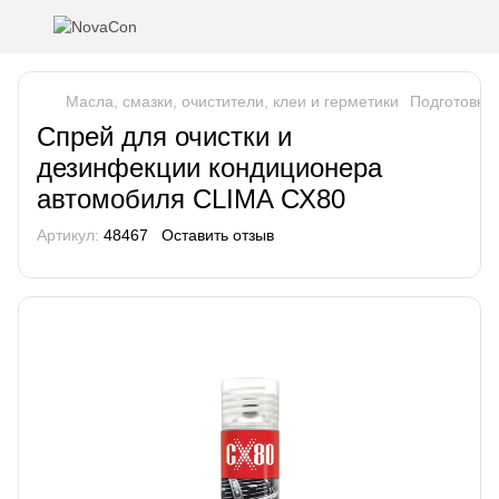
Масла, смазки, очистители, клеи и герметики
Подготовка
Спрей для очистки и
дезинфекции кондиционера
автомобиля CLIMA СХ80
Артикул:
48467
Оставить отзыв