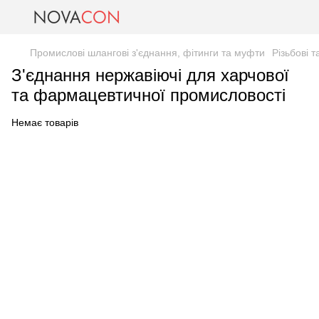
Промислові шлангові з'єднання, фітинги та муфти
Різьбові 
З'єднання нержавіючі для харчової
та фармацевтичної промисловості
Немає товарів