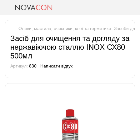
Оливи, мастила, очисники, клеї та герметики
Засоби для
Засіб для очищення та догляду за
нержавіючою сталлю INOX СХ80
500мл
Артикул:
830
Написати відгук