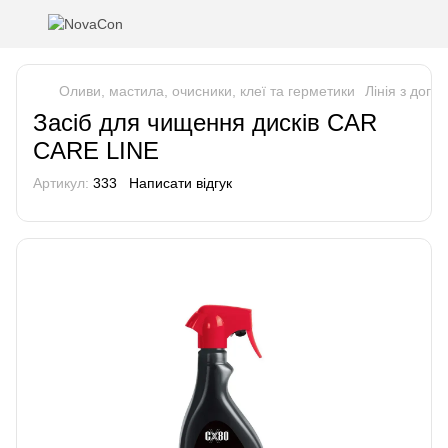
Оливи, мастила, очисники, клеї та герметики
Лінія з догл
Засіб для чищення дисків CAR
CARE LINE
Артикул:
333
Написати відгук