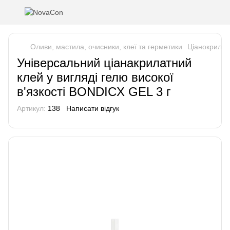
Оливи, мастила, очисники, клеї та герметики
Ціанокрилатн
Універсальний ціанакрилатний
клей у вигляді гелю високої
в'язкості BONDICX GEL 3 г
Артикул:
138
Написати відгук