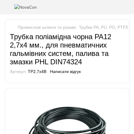
Промислові шланги та рукави
Трубки PA, PU, PO, PTFE
Т
Трубка поліамідна чорна PA12
2,7x4 мм., для пневматичних
гальмівних систем, палива та
змазки PHL DIN74324
Артикул:
TP2,7x4B
Написати відгук