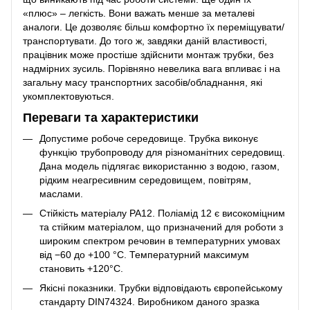
«плюс» – легкість. Вони важать менше за металеві
аналоги. Це дозволяє більш комфортно їх переміщувати/
транспортувати. До того ж, завдяки даній властивості,
працівник може простіше здійснити монтаж трубки, без
надмірних зусиль. Порівняно невелика вага впливає і на
загальну масу транспортних засобів/обладнання, які
укомплектовуються.
Переваги та характеристики
Допустиме робоче середовище. Трубка виконує
функцію трубопроводу для різноманітних середовищ.
Дана модель підлягає використанню з водою, газом,
рідким неагресивним середовищем, повітрям,
маслами.
Стійкість матеріалу PA12. Поліамід 12 є високоміцним
та стійким матеріалом, що призначений для роботи з
широким спектром речовин в температурних умовах
від −60 до +100 °C. Температурний максимум
становить +120°C.
Якісні показники. Трубки відповідають європейському
стандарту DIN74324. Виробником даного зразка