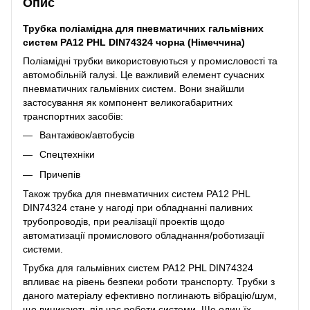
Опис
Трубка поліамідна для пневматичних гальмівних
систем PA12 PHL DIN74324 чорна (Німеччина)
Поліамідні трубки використовуються у промисловості та
автомобільній галузі. Це важливий елемент сучасних
пневматичних гальмівних систем. Вони знайшли
застосування як компонент великогабаритних
транспортних засобів:
Вантажівок/автобусів
Спецтехніки
Причепів
Також трубка для пневматичних систем PA12 PHL
DIN74324 стане у нагоді при обладнанні паливних
трубопроводів, при реалізації проектів щодо
автоматизації промислового обладнання/роботизації
системи.
Трубка для гальмівних систем PA12 PHL DIN74324
впливає на рівень безпеки роботи транспорту. Трубки з
даного матеріалу ефективно поглинають вібрацію/шум,
що виникають під час роботи системи. Ще один їх