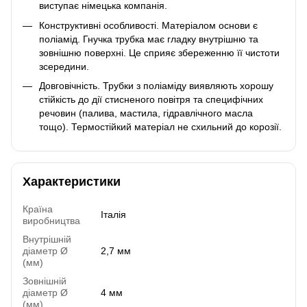
виступає німецька компанія.
Конструктивні особливості. Матеріалом основи є
поліамід. Гнучка трубка має гладку внутрішню та
зовнішню поверхні. Це сприяє збереженню її чистоти
зсередини.
Довговічність. Трубки з поліаміду виявляють хорошу
стійкість до дії стисненого повітря та специфічних
речовин (палива, мастила, гідравлічного масла
тощо). Термостійкий матеріал не схильний до корозії.
Характеристики
Країна
Італія
виробництва
Внутрішній
діаметр Ø
2,7 мм
(мм)
Зовнішній
діаметр Ø
4 мм
(мм)