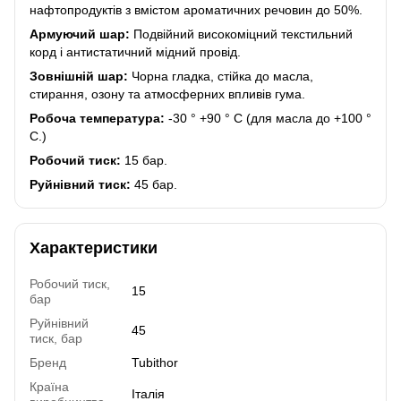
нафтопродуктів з вмістом ароматичних речовин до 50%.
Армуючий шар:
Подвійний високоміцний текстильний
корд і антистатичний мідний провід.
Зовнішній шар:
Чорна гладка, стійка до масла,
стирання, озону та атмосферних впливів гума.
Робоча температура:
-30 ° +90 ° C (для масла до +100 °
C.)
Робочий тиск:
15 бар.
Руйнівний тиск:
45 бар.
Характеристики
Робочий тиск,
15
бар
Руйнівний
45
тиск, бар
Бренд
Tubithor
Країна
Італія