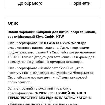
До обраного
Порівняти
Опис
Шланг харчовий напірний для питної води та напоїв,
сертифікований Kiwa GmbH, KTW
Шланг сертифікований
KTW-A та DVGW W270
для
використання з питною водою та рідкими харчовими
продуктами, виготовлений з Європейським регламентом
10/2011. Також підходить для встановлення в крани для
розливу напоїв у пабах, на ярмарках та заходах.
Шланг сертифікований лабораторією Німецького
інституту гігієни, відповідає найсуворішим Німецьким та
Європейським нормам для питної води та харчової
промисловості.
Запатентований нетоксичний і не містить
пластифікаторів:
№ 2032352: ГНУЧКИЙ ШЛАНГ З
ТЕРМОПЛАСТИКУ БЕЗ РІДКИХ ПЛАСТИФІКАТОРІВ
- Надзвичайно гнучкий та міцний при низьких