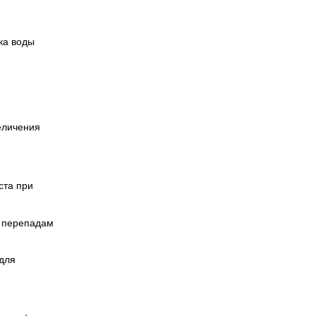
ка воды
еличения
ста при
, перепадам
 для