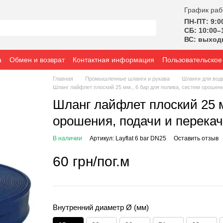
График раб
ПН-ПТ: 9:0
СБ: 10:00–
ВС: выход
а
Обмен и возврат
Контактная информация
Пользовательское
Главная
Промышленные шланги и рукава
Шланги для вод
Шланг лайфлет плоский 25 мм., 6 бар для полива, систем орошени
Шланг лайфлет плоский 25 м
орошения, подачи и перека
В наличии
Артикул: Layflat 6 bar DN25
Оставить отзыв
60 грн/пог.м
Внутренний диаметр Ø (мм)