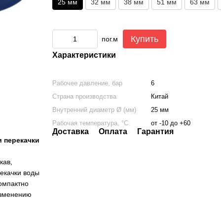
25 мм
32 мм
38 мм
51 мм
63 мм
Купить
пог.м
Характеристики
Рабочее давление, бар
6
Страна производства
Китай
Внутренний диаметр Ø (мм)
25 мм
Рабочая температура, °C
от -10 до +60
Доставка
Оплата
Гарантия
и перекачки
кав,
екачки воды
компактно
 изменению