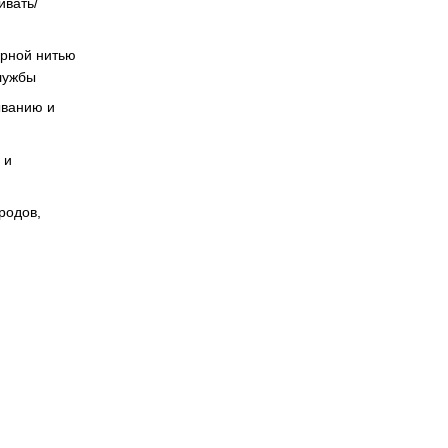
ивать/
ирной нитью
службы
ыванию и
 и
родов,