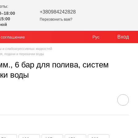
оты:
+380984242828
0–18:00
15:00
Перезвонить вам?
ной
Вход
 соглашение
Рус
ы и слабоагрессивных жидкостей
я, подачи и перекачки воды
м., 6 бар для полива, систем
чки воды