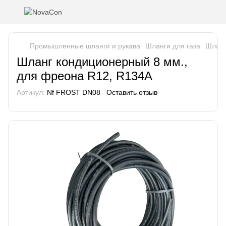
Промышленные шланги и рукава
Шланги для газа
Шланг
Шланг кондиционерный 8 мм.,
для фреона R12, R134A
Артикул:
Nf FROST DN08
Оставить отзыв