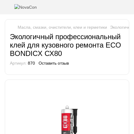
Масла, смазки, очистители, клеи и герметики
Экологичес
Экологичный профессиональный
клей для кузовного ремонта ECO
BONDICX СХ80
Артикул:
870
Оставить отзыв