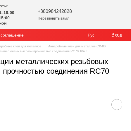
оты:
+380984242828
0–18:00
15:00
Перезвонить вам?
ной
Вход
 соглашение
Рус
эробные клеи для металлов
Анаэробные клеи для металлов CX-80
ений с очень высокой прочностью соединения RC70 10мл
ции металлических резьбовых
й прочностью соединения RC70