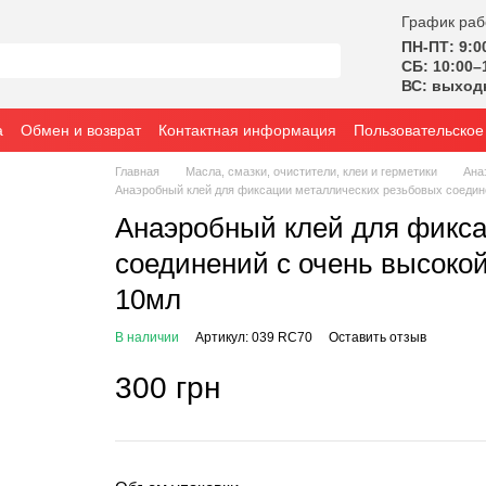
График раб
ПН-ПТ: 9:0
СБ: 10:00–
ВС: выход
а
Обмен и возврат
Контактная информация
Пользовательское
Главная
Масла, смазки, очистители, клеи и герметики
Ана
Анаэробный клей для фиксации металлических резьбовых соедин
Анаэробный клей для фикса
соединений с очень высоко
10мл
В наличии
Артикул: 039 RC70
Оставить отзыв
300 грн