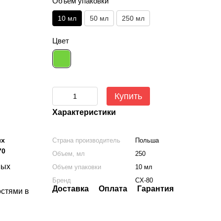
Объем упаковки
10 мл
50 мл
250 мл
Цвет
Купить
Характеристики
ых
Страна производитель
Польша
70
Объем, мл
250
вых
Объем упаковки
10 мл
Бренд
CX-80
Доставка
Оплата
Гарантия
остями в