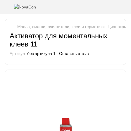
Масла, смазки, очистители, клеи и герметики
Цианокрыла
Активатор для моментальных
клеев 11
Артикул:
без артикула 1
Оставить отзыв