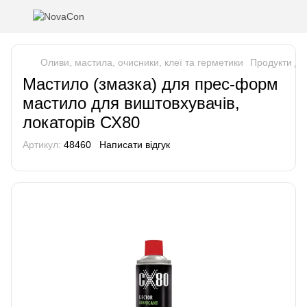
Оливи, мастила, очисники, клеї та герметики
Продукти дл
Мастило (змазка) для прес-форм
мастило для виштовхувачів,
локаторів СХ80
Артикул:
48460
Написати відгук