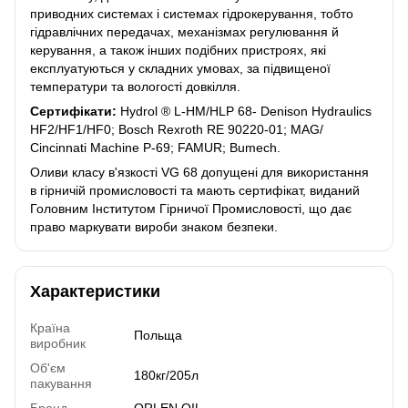
приводних системах і системах гідрокерування, тобто
гідравлічних передачах, механізмах регулювання й
керування, а також інших подібних пристроях, які
експлуатуються у складних умовах, за підвищеної
температури та вологості довкілля.
Сертифікати:
Hydrol ® L-HM/HLP 68- Denison Hydraulics
HF2/HF1/HF0; Bosch Rexroth RE 90220-01; MAG/
Cincinnati Machine P-69; FAMUR; Bumech.
Оливи класу в'язкості VG 68 допущені для використання
в гірничій промисловості та мають сертифікат, виданий
Головним Інститутом Гірничої Промисловості, що дає
право маркувати вироби знаком безпеки.
Характеристики
Країна
Польща
виробник
Об'єм
180кг/205л
пакування
Бренд
ORLEN OIL