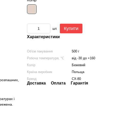
Купити
шт.
Характеристики
Об'єм пакування
500 г
Робоча температура, °C
від -30 до +160
Колір
Бежевий
Країна виробник
Польща
Бренд
CX-80
-розпашних,
Доставка
Оплата
Гарантія
ратурах і
бмежена.