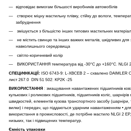
відповідає вимогам більшості виробників автомобілів
створює міцну мастильну плівку, стійку до вологи, темпера
забруднення
змішується
з більшістю інших типових мастильних матеріал
не містить свинцю та інших важких металів, шкідливих для 
навколишнього середовища
світло-коричневий колір
ВИКОРИСТАННЯ температура від -30°C до +160°C. NLGI 2
СПЕЦИФІКАЦІЇ:
ISO 6743-9: L-XBCEB 2 – схвалено DAIMLER
лист 267.0 DIN 51 502: KP2K -25
ВИКОРИСТАННЯ
: змащування навантажених підшипників ков
кулькових і роликових підшипників, підшипників коліс, шарнірів
швидкостей, елементів кузова транспортного засобу (шарніри, 
вилки) і передач, що піддаються ударним навантаженням • для
використання в промисловості, де потрібне мастило NLGI 2 EP, 
низьких, так і підвищених температур.
Ємність упаковки