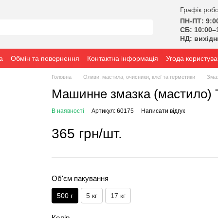
Графік робо
ПН-ПТ: 9:0
СБ: 10:00–
НД: вихід
а
Обмін та повернення
Контактна інформація
Угода користува
Головна
Оливи, мастила, очисники, клеї та герметики
Зма
Машинне змазка (мастило) 
В наявності
Артикул: 60175
Написати відгук
365 грн/шт.
Об'єм пакування
500 г
5 кг
17 кг
Колір