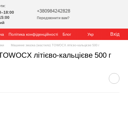
ти:
+380984242828
0–18:00
15:00
Передзвонити вам?
ний
Вхід
ча
Політика конфіденційності
Блог
Укр
зки
Машинне змазка (мастило) TOWOCX літієво-кальцієве 500 г
TOWOCX літієво-кальцієве 500 г