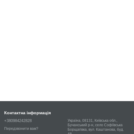
Контактна інформація
+380984242828
Україна, 08131, Київська обл.,
Бучанський р-н, село Софіївська
Передзвонити вам?
Борщагівка, вул. Каштанова, буд.