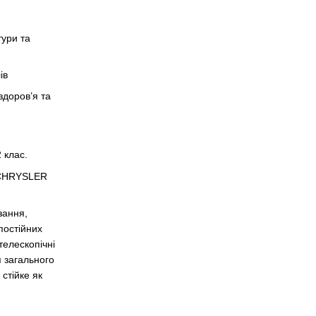
тури та
ів
здоров’я та
 клас.
 CHRYSLER
зання,
 постійних
телескопічні
 загального
стійке як