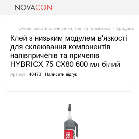
Оливи, мастила, очисники, клеї та герметики
Гібридні кле
Клей з низьким модулем в'язкості
для склеювання компонентів
напівпричепів та причепів
HYBRICX 75 СХ80 600 мл білий
Артикул:
48473
Написати відгук