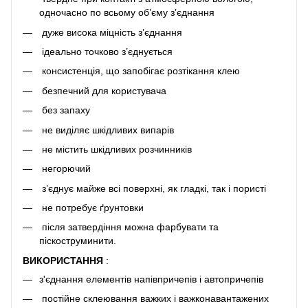
одночасно по всьому об’єму з’єднання
дуже висока міцність з’єднання
ідеально точково з’єднується
консистенція, що запобігає розтікання клею
безпечний для користувача
без запаху
не виділяє шкідливих випарів
не містить шкідливих розчинників
негорючий
з’єднує майже всі поверхні, як гладкі, так і пористі
не потребує ґрунтовки
після затвердіння можна фарбувати та
піскоструминити.
ВИКОРИСТАННЯ
:
з'єднання елементів напівпричепів і автопричепів
постійне склеювання важких і важконавантажених