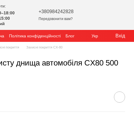
ти:
+380984242828
0–18:00
15:00
Передзвонити вам?
ний
Вхід
ча
Політика конфіденційності
Блог
Укр
сні покриття
Захисні покриття CX-80
хисту днища автомобіля CX80 500