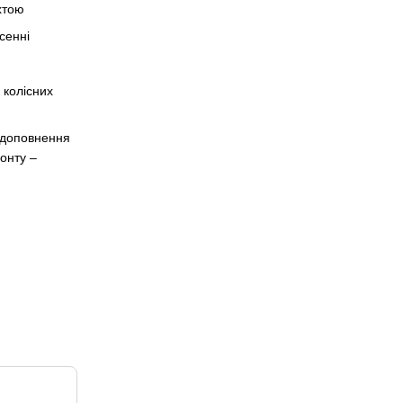
хтою
сенні
 колісних
 доповнення
онту –