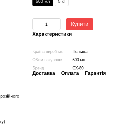
500 мл
5 кг
Купити
Характеристики
Країна виробник
Польща
Об'єм пакування
500 мл
Бренд
CX-80
Доставка
Оплата
Гарантія
розійного
ту)