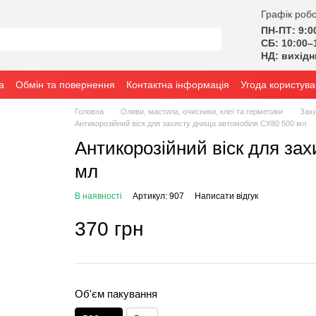
Графік робо
ПН-ПТ: 9:0
СБ: 10:00–
НД: вихід
а
Обмін та повернення
Контактна інформація
Угода користува
Головна
Оливи, мастила, очисники, клеї та герметики
Захи
Антикорозійний віск для захисту днища автомобіля CX80 500 мл
Антикорозійний віск для за
мл
В наявності
Артикул: 907
Написати відгук
370 грн
Об'єм пакування