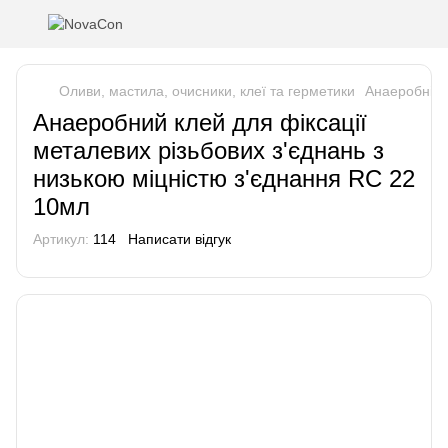
Оливи, мастила, очисники, клеї та герметики
Анаеробні к
Анаеробний клей для фіксації
металевих різьбових з'єднань з
низькою міцністю з'єднання RC 22
10мл
Артикул:
114
Написати відгук