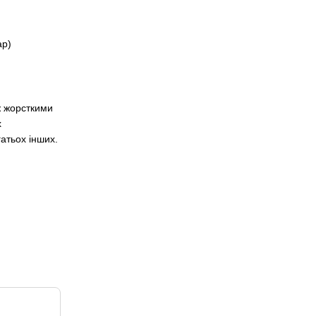
ар)
ж жорсткими
х
гатьох інших.