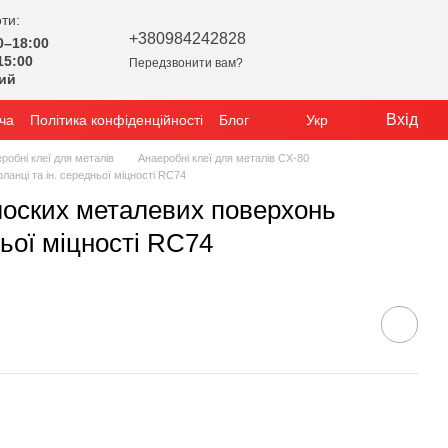
ти:
+380984242828
0–18:00
15:00
Передзвонити вам?
ний
Вхід
ча
Політика конфіденційності
Блог
Укр
робні клеї для металів
Анаеробні клеї для металів CX-80
анці та ін. середньої міцності RC74
лоских металевих поверхонь
ньої міцності RC74