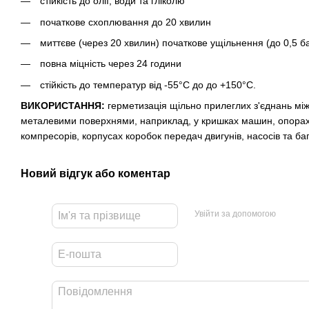
стійкість до олії, води та гліколю
початкове схоплювання до 20 хвилин
миттєве (через 20 хвилин) початкове ущільнення (до 0,5 б
повна міцність через 24 години
стійкість до температур від -55°C до до +150°С.
ВИКОРИСТАННЯ:
герметизація щільно прилеглих з'єднань мі
металевими поверхнями, наприклад, у кришках машин, опора
компресорів, корпусах коробок передач двигунів, насосів та ба
Новий відгук або коментар
Увійти за допомогою