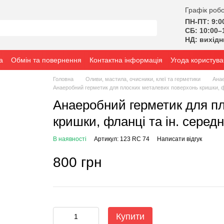
Графік робо
ПН-ПТ: 9:0
СБ: 10:00–
НД: вихід
а
Обмін та повернення
Контактна інформація
Угода користува
Головна
Оливи, мастила, очисники, клеї та герметики
Анае
Анаеробний герметик для плоских металевих поверхонь кришки, фл
Анаеробний герметик для п
кришки, фланці та ін. серед
В наявності
Артикул: 123 RC 74
Написати відгук
800 грн
Купити