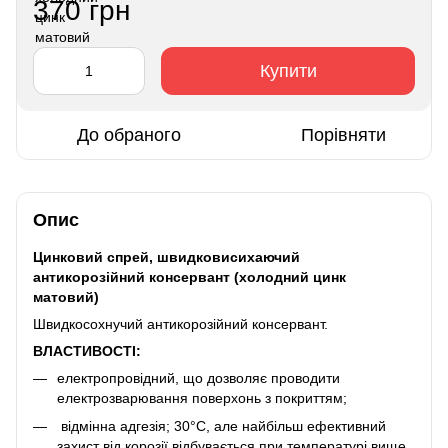
370 грн
Купити
До обраного
Порівняти
Опис
Цинковий спрей, швидковисихаючий
антикорозійний консервант (холодний цинк
матовий)
Швидкосохнучий антикорозійний консервант.
ВЛАСТИВОСТІ:
електропровідний, що дозволяє проводити
електрозварювання поверхонь з покриттям;
відмінна адгезія;
30°С, але найбільш ефективний
захист від корозії відбувається при температурі вище