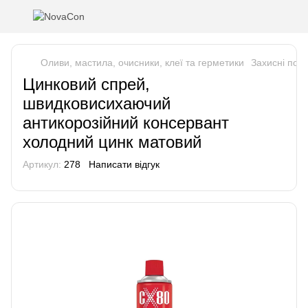
Оливи, мастила, очисники, клеї та герметики
Захисні пок
Цинковий спрей,
швидковисихаючий
антикорозійний консервант
холодний цинк матовий
Артикул:
278
Написати відгук