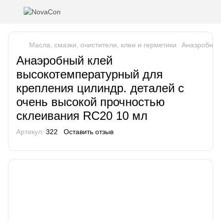
Масла, смазки, очистители, клеи и герметики
Анаэробные
Анаэробный клей
высокотемпературный для
крепления цилиндр. деталей с
очень высокой прочностью
склеивания RC20 10 мл
Артикул:
322
Оставить отзыв