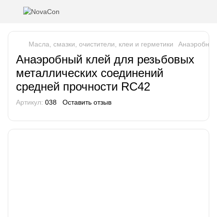
Масла, смазки, очистители, клеи и герметики
Анаэробные
Анаэробный клей для резьбовых
металлических соединений
средней прочности RC42
Артикул:
038
Оставить отзыв