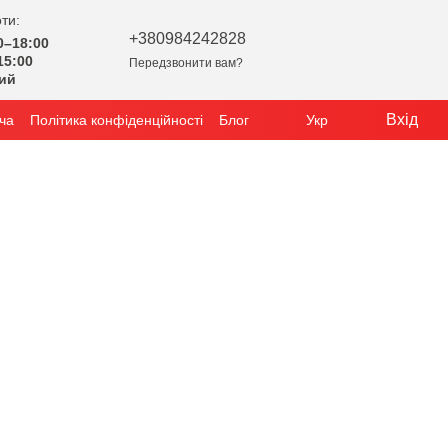
ти:
+380984242828
0–18:00
15:00
Передзвонити вам?
ний
Вхід
ча
Політика конфіденційності
Блог
Укр