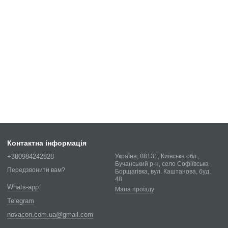
Контактна інформація
+380984242828
Україна, 08131, Київська обл.,
Бучанський р-н, село Софіївська
Передзвонити вам?
Борщагівка, вул. Каштанова, буд.
48
Whats-app
Мапа проїзду
Telegram
novacon.com.ua@gmail.com