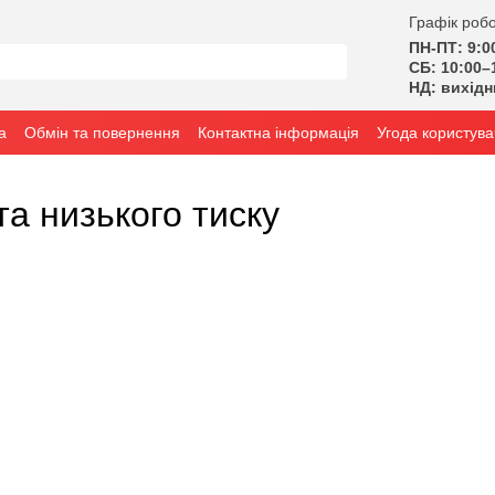
Графік робо
ПН-ПТ: 9:0
СБ: 10:00–
НД: вихід
а
Обмін та повернення
Контактна інформація
Угода користува
та низького тиску