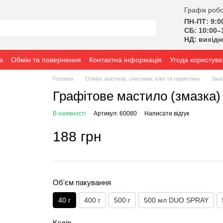
Графік робо
ПН-ПТ: 9:0
СБ: 10:00–
НД: вихід
а
Обмін та повернення
Контактна інформація
Угода користува
Головна
Оливи, мастила, очисники, клеї та герметики
Зма
Графітове мастило (змазка) 
В наявності
Артикул: 60080
Написати відгук
188 грн
Об'єм пакування
40 г
400 г
500 г
500 мл DUO SPRAY
Колір