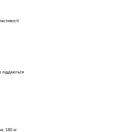
ластивості
о піддаються
кг, 180 кг