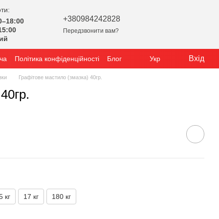
ти:
+380984242828
0–18:00
15:00
Передзвонити вам?
ний
Вхід
ча
Політика конфіденційності
Блог
Укр
зки
Графітове мастило (змазка) 40гр.
40гр.
5 кг
17 кг
180 кг