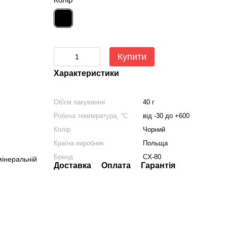
Купити
Характеристики
Об'єм пакування
40 г
Робоча температура, °C
від -30 до +600
Колір
Чорний
Країна виробник
Польща
Бренд
CX-80
мінеральній
Доставка
Оплата
Гарантія