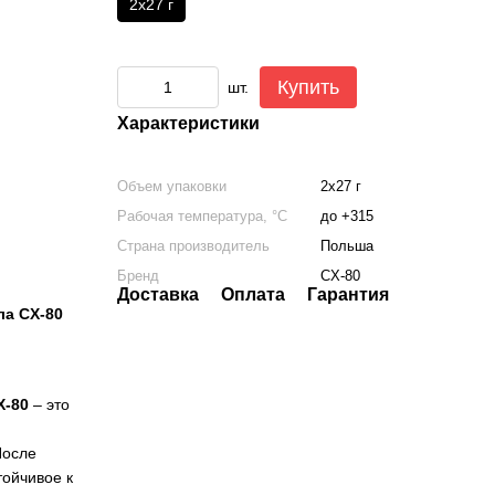
2х27 г
Купить
шт.
Характеристики
Объем упаковки
2х27 г
Рабочая температура, °C
до +315
Страна производитель
Польша
Бренд
CX-80
Доставка
Оплата
Гарантия
ла CX-80
X-80
– это
После
ойчивое к