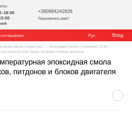
оты:
+380984242828
0–18:00
15:00
Перезвонить вам?
ной
Вход
 соглашение
Рус
ксидные смолы и герметики
Эпоксидные смолы и герметики CX-80
ля ремонта труб, баков, питдонов и блоков двигателя
мпературная эпоксидная смола
ов, питдонов и блоков двигателя