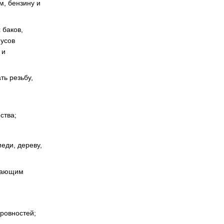
м, бензину и
 баков,
пусов
 и
ть резьбу,
ства;
меди, дереву,
ждающим
ровностей;