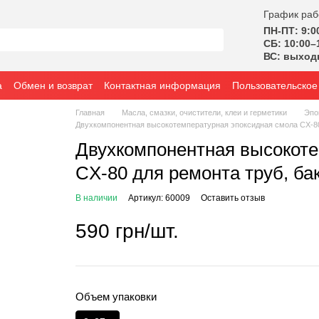
График раб
ПН-ПТ: 9:0
СБ: 10:00–
ВС: выход
а
Обмен и возврат
Контактная информация
Пользовательское
Главная
Масла, смазки, очистители, клеи и герметики
Эпо
Двухкомпонентная высокотемпературная эпоксидная смола CX-80 д
Двухкомпонентная высокоте
CX-80 для ремонта труб, бак
В наличии
Артикул: 60009
Оставить отзыв
590 грн/шт.
Объем упаковки